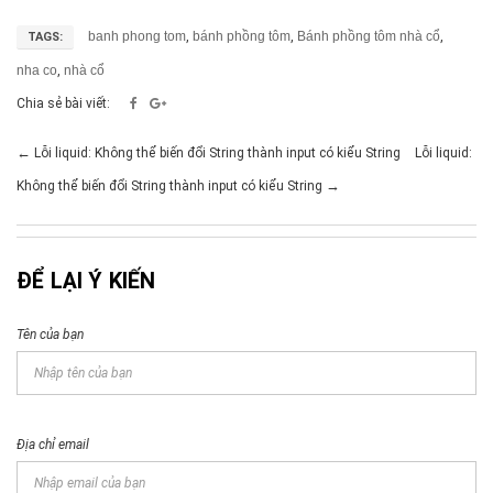
banh phong tom
,
bánh phồng tôm
,
Bánh phồng tôm nhà cổ
,
TAGS:
nha co
,
nhà cổ
Chia sẻ bài viết:
←
Lỗi liquid: Không thể biến đổi String thành input có kiểu String
Lỗi liquid:
→
Không thể biến đổi String thành input có kiểu String
ĐỂ LẠI Ý KIẾN
Tên của bạn
Địa chỉ email