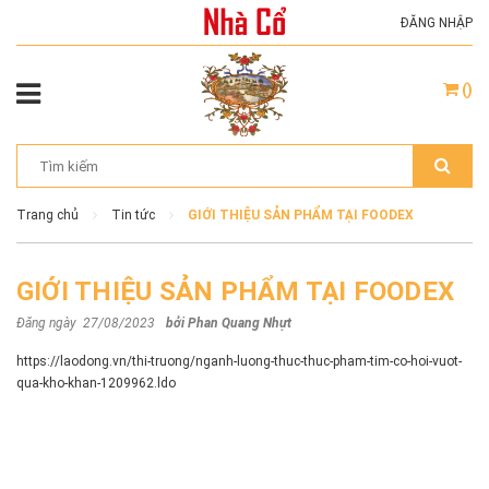
ĐĂNG NHẬP
(
)
Trang chủ
Tin tức
GIỚI THIỆU SẢN PHẨM TẠI FOODEX
GIỚI THIỆU SẢN PHẨM TẠI FOODEX
Đăng ngày 27/08/2023
bởi
Phan Quang Nhựt
https://laodong.vn/thi-truong/nganh-luong-thuc-thuc-pham-tim-co-hoi-vuot-
qua-kho-khan-1209962.ldo