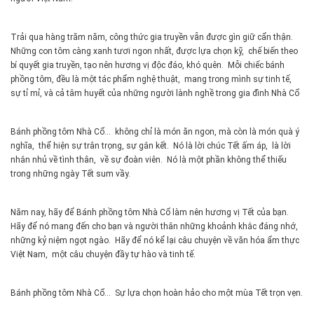
Trải qua hàng trăm năm, công thức gia truyền vẫn được gìn giữ cẩn thận.
Những con tôm càng xanh tươi ngon nhất, được lựa chọn kỹ, chế biến theo
bí quyết gia truyền, tạo nên hương vị độc đáo, khó quên. Mỗi chiếc bánh
phồng tôm, đều là một tác phẩm nghệ thuật, mang trong mình sự tinh tế,
sự tỉ mỉ, và cả tâm huyết của những người lành nghề trong gia đình Nhà Cổ
Bánh phồng tôm Nhà Cổ… không chỉ là món ăn ngon, mà còn là món quà ý
nghĩa, thể hiện sự trân trọng, sự gắn kết. Nó là lời chúc Tết ấm áp, là lời
nhắn nhủ về tình thân, về sự đoàn viên. Nó là một phần không thể thiếu
trong những ngày Tết sum vầy.
Năm nay, hãy để Bánh phồng tôm Nhà Cổ làm nên hương vị Tết của bạn.
Hãy để nó mang đến cho bạn và người thân những khoảnh khắc đáng nhớ,
những kỷ niệm ngọt ngào. Hãy để nó kể lại câu chuyện về văn hóa ẩm thực
Việt Nam, một câu chuyện đầy tự hào và tinh tế.
Bánh phồng tôm Nhà Cổ… Sự lựa chọn hoàn hảo cho một mùa Tết trọn vẹn.