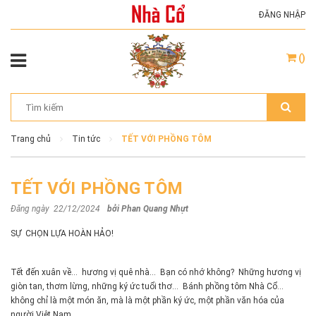
ĐĂNG NHẬP
(
)
Trang chủ
Tin tức
TẾT VỚI PHỒNG TÔM
TẾT VỚI PHỒNG TÔM
Đăng ngày 22/12/2024
bởi
Phan Quang Nhựt
SỰ CHỌN LỰA HOÀN HẢO!
Tết đến xuân về… hương vị quê nhà… Bạn có nhớ không? Những hương vị
giòn tan, thơm lừng, những ký ức tuổi thơ… Bánh phồng tôm Nhà Cổ…
không chỉ là một món ăn, mà là một phần ký ức, một phần văn hóa của
người Việt Nam.