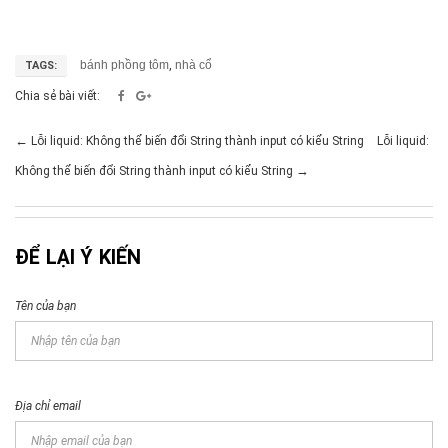
bánh phồng tôm
,
nhà cổ
TAGS:
Chia sẻ bài viết:
←
Lỗi liquid: Không thể biến đổi String thành input có kiểu String
Lỗi liquid:
→
Không thể biến đổi String thành input có kiểu String
ĐỂ LẠI Ý KIẾN
Tên của bạn
Địa chỉ email